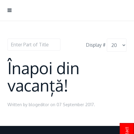
Display #
Înapoi din
vacanță!
Written by blogeditor on
07 September 2017
.